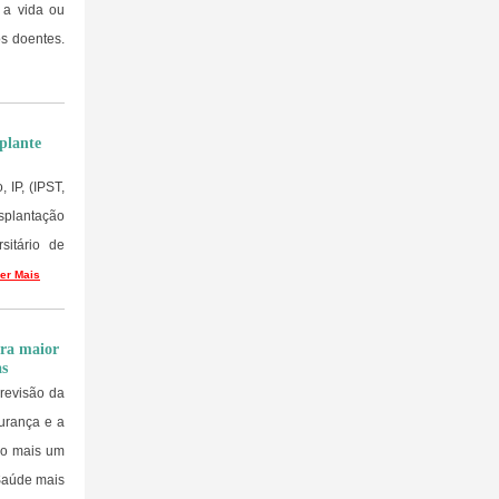
 a vida ou
os doentes.
plante
 IP, (IPST,
splantação
sitário de
er Mais
ara maior
as
revisão da
urança e a
do mais um
Saúde mais