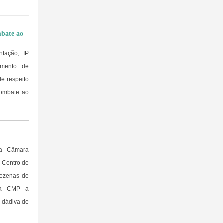
mbate ao
ntação, IP
imento de
e respeito
combate ao
la Câmara
/ Centro de
dezenas de
 da CMP a
a dádiva de