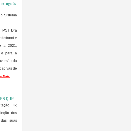
Português
 do Sistema
.
o IPST Dra
sfusional e
vo a 2021,
a e para a
inversão da
dádivas de
er Mais
IPST, IP
ação, I.P.
oteção dos
 das suas