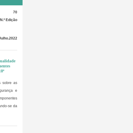
70
N.º Edição
Julho.2022
qualidade
nentes
10ª
s sobre as
egurança e
omponentes
ando-se da