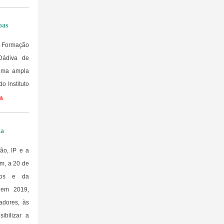
oas
da Formação
Dádiva de
 uma ampla
o Instituto
is
da
ão, IP e a
m, a 20 de
ãos e da
o em 2019,
adores, às
ibilizar a