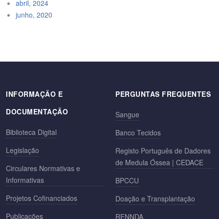
abril, 2024
junho, 2020
INFORMAÇÃO E
PERGUNTAS FREQUENTES
DOCUMENTAÇÃO
Sangue
Biblioteca Digital
Banco Tecidos
Legislação
Registo Português de Dadores
de Medula Óssea | CEDACE
Circulares Normativas e
Informativas
BPCCU
Projetos Cofinanciados
Doação e Transplantação
Publicações
RENNDA