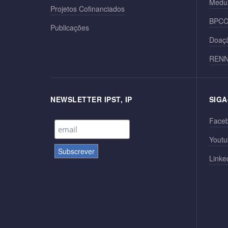
Medu
Projetos Cofinanciados
BPC
Publicações
Doaçã
REN
NEWSLETTER IPST, IP
SIGA
Face
Youtu
Linke