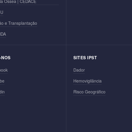
la Óssea | CEDACE
CU
o e Transplantação
NDA
-NOS
SITES IPST
book
Dador
be
Hemovigilância
din
Risco Geográfico