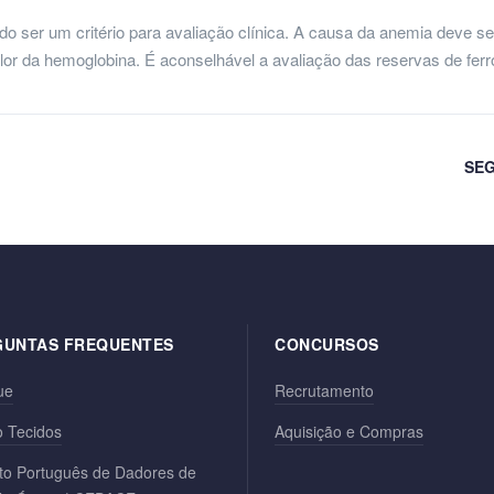
do ser um critério para avaliação clínica. A causa da anemia deve se
lor da hemoglobina. É aconselhável a avaliação das reservas de fer
SEG
GUNTAS FREQUENTES
CONCURSOS
ue
Recrutamento
 Tecidos
Aquisição e Compras
to Português de Dadores de