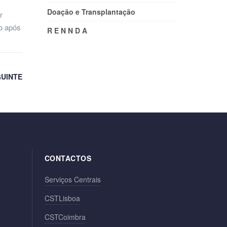
Doação e Transplantação
r
ro após
R E N N D A
UINTE
CONTACTOS
Serviços Centrais
CSTLisboa
CSTCoimbra