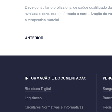
Deve consultar o profissional de saúde qualificado da
avaliada e deve ser confirmada a normalização do va
a terapêutica marcial.
ANTERIOR
INFORMAÇÃO E DOCUMENTAÇÃO
PER
Biblioteca Digital
Sang
Legislação
Banco
Circulares Normativas e Informativas
Regis